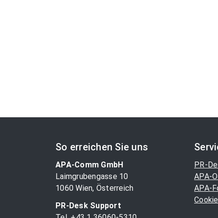
So erreichen Sie uns
Serv
APA-Comm GmbH
PR-De
Laimgrubengasse 10
APA-O
1060 Wien, Österreich
APA-F
Cookie
PR-Desk Support
Tel. +43 1 36060-5310