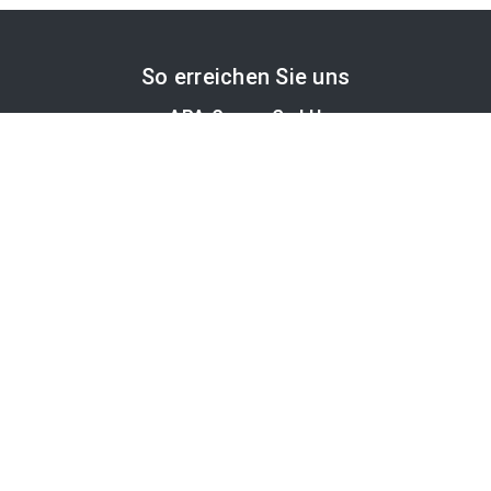
So erreichen Sie uns
APA-Comm GmbH
Laimgrubengasse 10
1060 Wien, Österreich
PR-Desk Support
Tel. +43 1 36060-5310
APA-Salesdesk
Tel. +43 1 36060-1234
comm@apa.at
Services
PR-Desk
APA-OTS-Video