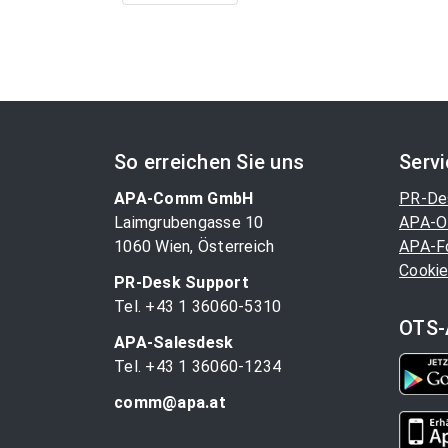
So erreichen Sie uns
Serv
APA-Comm GmbH
PR-De
Laimgrubengasse 10
APA-O
1060 Wien, Österreich
APA-F
Cookie
PR-Desk Support
Tel. +43 1 36060-5310
OTS-
APA-Salesdesk
Tel. +43 1 36060-1234
comm@apa.at