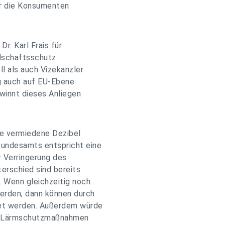
ür die Konsumenten
r. Karl Frais für
dschaftsschutz
l als auch Vizekanzler
ng auch auf EU-Ebene
ewinnt dieses Anliegen
ge vermiedene Dezibel
bundesamts entspricht eine
r Verringerung des
terschied sind bereits
. Wenn gleichzeitig noch
erden, dann können durch
tet werden. Außerdem würde
ure Lärmschutzmaßnahmen