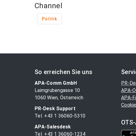
Channel
Politik
So erreichen Sie uns
Serv
APA-Comm GmbH
PR-De
Laimgrubengasse 10
APA-O
1060 Wien, Österreich
APA-F
Cookie
PR-Desk Support
Tel. +43 1 36060-5310
OTS-
APA-Salesdesk
Tel. +43 1 36060-1234