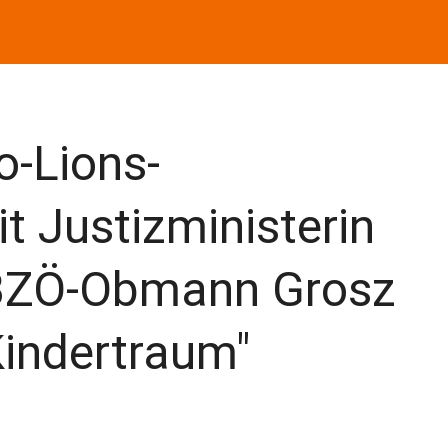
o-Lions-
 Justizministerin
 BZÖ-Obmann Grosz
"Kindertraum"