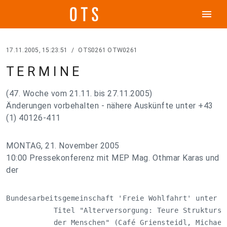
menu
17.11.2005, 15:23:51
/
OTS0261 OTW0261
T E R M I N E
(47. Woche vom 21.11. bis 27.11.2005)
Änderungen vorbehalten - nähere Auskünfte unter +43
(1) 40126-411
MONTAG, 21. November 2005
10:00 Pressekonferenz mit MEP Mag. Othmar Karas und
der
Bundesarbeitsgemeinschaft 'Freie Wohlfahrt' unter de
           Titel "Alterversorgung: Teure Struktursch
           der Menschen" (Café Griensteidl, Michaele