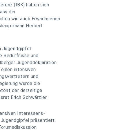
erenz (IBK) haben sich
dass der
ichen wie auch Erwachsenen
eshauptmann Herbert
n Jugendgipfel
ie Bedürfnisse und
rlberger Jugenddeklaration
 einen intensiven
ngsvertretern und
egierung wurde die
tont der derzeitige
rat Erich Schwärzler.
tensiven Interessens-
Jugendgipfel präsentiert.
 Forumsdiskussion