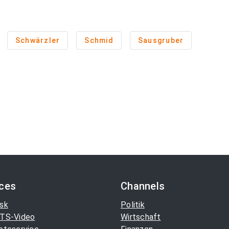
Schwärzler
Schmid
Sausgruber
ices
Channels
sk
Politik
TS-Video
Wirtschaft