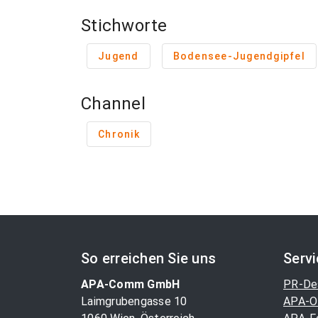
Stichworte
Jugend
Bodensee-Jugendgipfel
Channel
Chronik
So erreichen Sie uns
Serv
APA-Comm GmbH
PR-De
Laimgrubengasse 10
APA-O