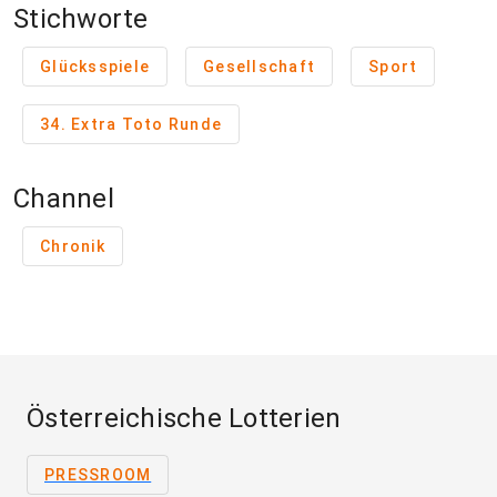
Stichworte
Glücksspiele
Gesellschaft
Sport
34. Extra Toto Runde
Channel
Chronik
Österreichische Lotterien
PRESSROOM