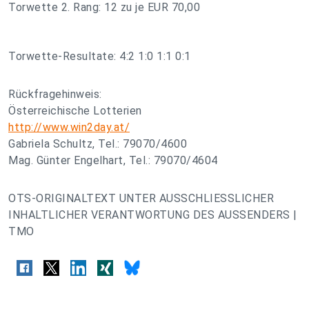
Torwette 2. Rang: 12 zu je EUR 70,00
Torwette-Resultate: 4:2 1:0 1:1 0:1
Rückfragehinweis:
Österreichische Lotterien
http://www.win2day.at/
Gabriela Schultz, Tel.: 79070/4600
Mag. Günter Engelhart, Tel.: 79070/4604
OTS-ORIGINALTEXT UNTER AUSSCHLIESSLICHER
INHALTLICHER VERANTWORTUNG DES AUSSENDERS |
TMO