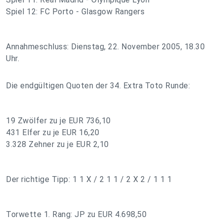
Spiel 12: FC Porto - Glasgow Rangers
Annahmeschluss: Dienstag, 22. November 2005, 18.30
Uhr.
Die endgültigen Quoten der 34. Extra Toto Runde:
19 Zwölfer zu je EUR 736,10
431 Elfer zu je EUR 16,20
3.328 Zehner zu je EUR 2,10
Der richtige Tipp: 1 1 X / 2 1 1 / 2 X 2 / 1 1 1
Torwette 1. Rang: JP zu EUR 4.698,50