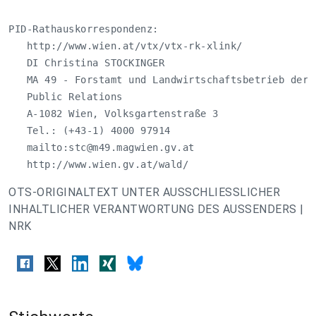
PID-Rathauskorrespondenz:

   http://www.wien.at/vtx/vtx-rk-xlink/

   DI Christina STOCKINGER

   MA 49 - Forstamt und Landwirtschaftsbetrieb der S
   Public Relations

   A-1082 Wien, Volksgartenstraße 3

   Tel.: (+43-1) 4000 97914

   mailto:
stc@m49.magwien.gv.at
   http://www.wien.gv.at/wald/
OTS-ORIGINALTEXT UNTER AUSSCHLIESSLICHER
INHALTLICHER VERANTWORTUNG DES AUSSENDERS |
NRK