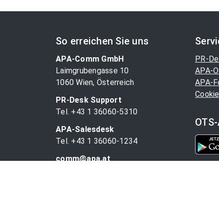
So erreichen Sie uns
Serv
APA-Comm GmbH
PR-De
Laimgrubengasse 10
APA-O
1060 Wien, Österreich
APA-F
Cookie
PR-Desk Support
Tel. +43 1 36060-5310
OTS-
APA-Salesdesk
Tel. +43 1 36060-1234
comm@apa.at