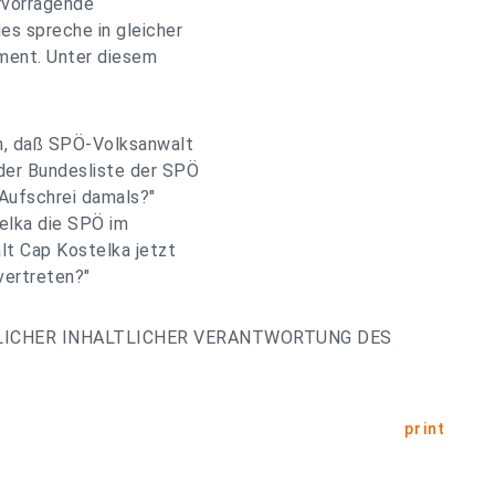
rvorragende
es spreche in gleicher
ment. Unter diesem
rn, daß SPÖ-Volksanwalt
 der Bundesliste der SPÖ
 Aufschrei damals?"
elka die SPÖ im
lt Cap Kostelka jetzt
vertreten?"
LICHER INHALTLICHER VERANTWORTUNG DES
print