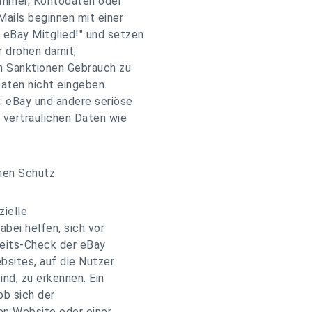
nummer, Kontodaten oder
ails beginnen mit einer
 eBay Mitglied!" und setzen
r drohen damit,
n Sanktionen Gebrauch zu
aten nicht eingeben.
: eBay und andere seriöse
 vertraulichen Daten wie
chen Schutz
zielle
abei helfen, sich vor
heits-Check der eBay
bsites, auf die Nutzer
ind, zu erkennen. Ein
ob sich der
ten Website oder einer