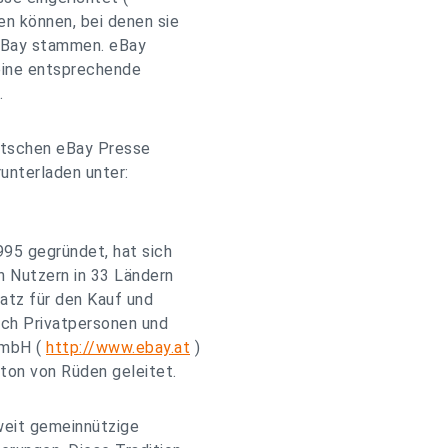
en können, bei denen sie
n eBay stammen. eBay
 eine entsprechende
.
utschen eBay Presse
unterladen unter:
995 gegründet, hat sich
n Nutzern in 33 Ländern
atz für den Kauf und
rch Privatpersonen und
GmbH (
http://www.ebay.at
)
nton von Rüden geleitet.
weit gemeinnützige