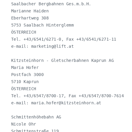
   Saalbacher Bergbahnen Ges.m.b.H.

   Marianne Haiden

   Eberhartweg 308

   5753 Saalbach Hinterglemm

   ÖSTERREICH

   Tel. +43/6541/6271-0, Fax +43/6541/6271-11

   e-mail: 
marketing@lift.at
   Kitzsteinhorn - Gletscherbahnen Kaprun AG

   Maria Hofer

   Postfach 3000

   5710 Kaprun

   ÖSTERREICH

   Tel. +43/6547/8700-17, Fax +43/6547/8700-7614

   e-mail: 
maria.hofer@kitzsteinhorn.at
   Schmittenhöhebahn AG

   Nicole Ohr

   Schmittenstraße 119
