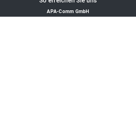
So erreichen Sie uns
APA-Comm GmbH
Laimgrubengasse 10
1060 Wien, Österreich
PR-Desk Support
Tel. +43 1 36060-5310
APA-Salesdesk
Tel. +43 1 36060-1234
comm@apa.at
Services
PR-Desk
APA-OTS-Video
APA-Fotoservice
Cookie-Präferenzen