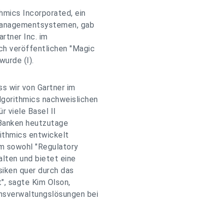
hmics Incorporated, ein
komanagementsystemen, gab
rtner Inc. im
ch veröffentlichen "Magic
wurde (I).
ss wir von Gartner im
lgorithmics nachweislichen
r viele Basel II
Banken heutzutage
rithmics entwickelt
um sowohl "Regulatory
alten und bietet eine
isiken quer durch das
, sagte Kim Olson,
nsverwaltungslösungen bei