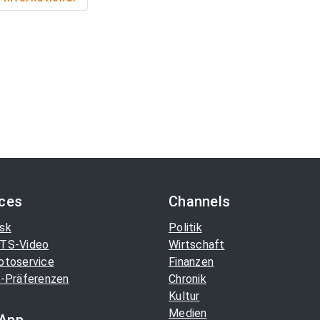
ices
Channels
sk
Politik
TS-Video
Wirtschaft
otoservice
Finanzen
-Präferenzen
Chronik
Kultur
Medien