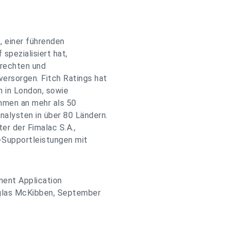
, einer führenden
 spezialisiert hat,
erechten und
ersorgen. Fitch Ratings hat
n in London, sowie
hmen an mehr als 50
alysten in über 80 Ländern.
er der Fimalac S.A.,
-Supportleistungen mit
ment Application
ouglas McKibben, September