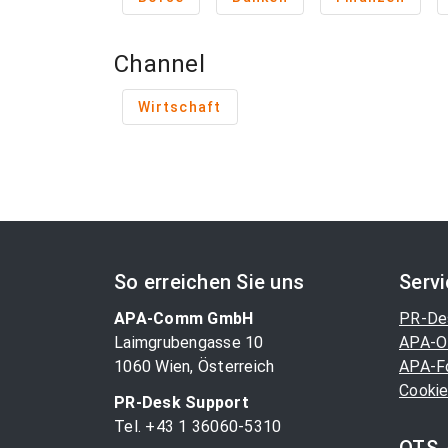
Channel
Wirtschaft
So erreichen Sie uns
Serv
APA-Comm GmbH
PR-De
Laimgrubengasse 10
APA-O
1060 Wien, Österreich
APA-F
Cookie
PR-Desk Support
Tel. +43 1 36060-5310