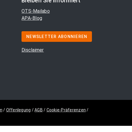
Bleiben Sie informiert
OTS-Mailabo
APA-Blog
NEWSLETTER ABONNIEREN
Disclaimer
m
/
Offenlegung
/
AGB
/
Cookie-Präferenzen
/