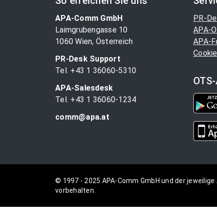
So erreichen Sie uns
Serv
APA-Comm GmbH
PR-De
Laimgrubengasse 10
APA-O
1060 Wien, Österreich
APA-F
Cookie
PR-Desk Support
Tel. +43 1 36060-5310
OTS-
APA-Salesdesk
Tel. +43 1 36060-1234
comm@apa.at
© 1997 - 2025 APA-Comm GmbH und der jeweilige 
vorbehalten.