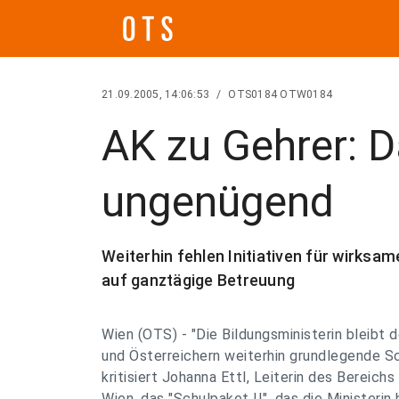
21.09.2005, 14:06:53
/
OTS0184 OTW0184
AK zu Gehrer: D
ungenügend
Weiterhin fehlen Initiativen für wirksa
auf ganztägige Betreuung
Wien (OTS) - "Die Bildungsministerin bleibt 
und Österreichern weiterhin grundlegende Sc
kritisiert Johanna Ettl, Leiterin des Bereichs
Wien, das "Schulpaket II", das die Ministerin