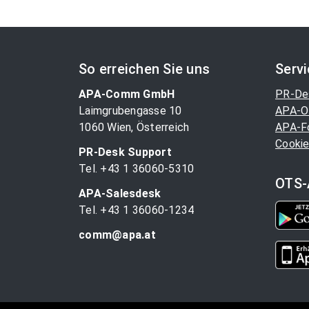
So erreichen Sie uns
Serv
APA-Comm GmbH
PR-De
Laimgrubengasse 10
APA-O
1060 Wien, Österreich
APA-F
Cookie
PR-Desk Support
Tel. +43 1 36060-5310
OTS-
APA-Salesdesk
Tel. +43 1 36060-1234
comm@apa.at