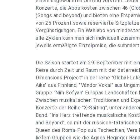
einem ungewohnten Umfeld vorstellt. Jeder 
Konzerte, die Abos kosten zwischen 46 (Glob
(Songs and beyond) und bieten eine Ersparni
von 25 Prozent sowie reservierte Sitzplätze
Vergünstigungen. Ein Wahlabo von mindeste
alle Zyklen kann man sich individuell zusamm
jeweils ermäßigte Einzelpreise, die summiert
Die Saison startet am 29. September mit ein
Reise durch Zeit und Raum mit der österreic
Dimensions Project" in der reihe "Global-Loka
Aika" aus Finnland, "Vándor Vokal" aus Ungar
Gruppe "Nim Sofyan" Europas Landschaften k
Zwischen musikalischen Traditionen und Ex
Konzerte der Reihe "X-Saiting", unter ander
Band. "Ins Herz treffende musikalische Kostb
and Beyond", so mit der russisch-tatarischen
Queen des Roma-Pop aus Tschechien, Vera Bí
liefern Gruppen wie die Agnes Heginger Band