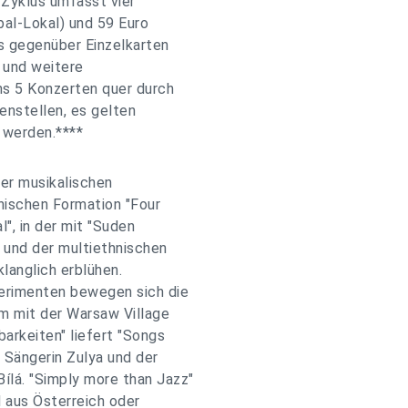
Zyklus umfasst vier
al-Lokal) und 59 Euro
s gegenüber Einzelkarten
 und weitere
ns 5 Konzerten quer durch
enstellen, es gelten
 werden.****
er musikalischen
hischen Formation "Four
l", in der mit "Suden
n und der multiethnischen
langlich erblühen.
perimenten bewegen sich die
em mit der Warsaw Village
arkeiten" liefert "Songs
 Sängerin Zulya und der
lá. "Simply more than Jazz"
 aus Österreich oder