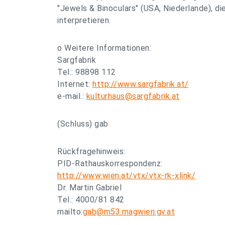
"Jewels & Binoculars" (USA, Niederlande), di
interpretieren.
o Weitere Informationen:
Sargfabrik
Tel.: 98898 112
Internet:
http://www.sargfabrik.at/
e-mail.:
kulturhaus@sargfabrik.at
(Schluss) gab
Rückfragehinweis:
PID-Rathauskorrespondenz:
http://www.wien.at/vtx/vtx-rk-xlink/
Dr. Martin Gabriel
Tel.: 4000/81 842
mailto:
gab@m53.magwien.gv.at