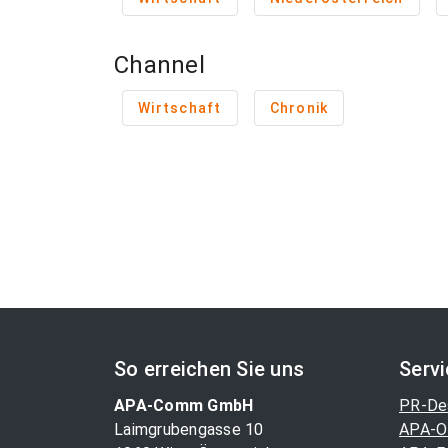
Channel
Wirtschaft
Chronik
So erreichen Sie uns
Serv
APA-Comm GmbH
PR-De
Laimgrubengasse 10
APA-O