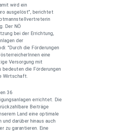
amit wird ein
ro ausgelöst", berichtet
ptmannstellvertreterin
g. Der NÖ
zung bei der Errichtung,
Anlagen der
di: "Durch die Förderungen
rösterreicherInnen eine
tige Versorgung mit
us bedeuten die Förderungen
e Wirtschaft.
den 36
gungsanlagen errichtet. Die
 rückzahlbare Beiträge
unserem Land eine optimale
n und darüber hinaus auch
 zu garantieren. Eine