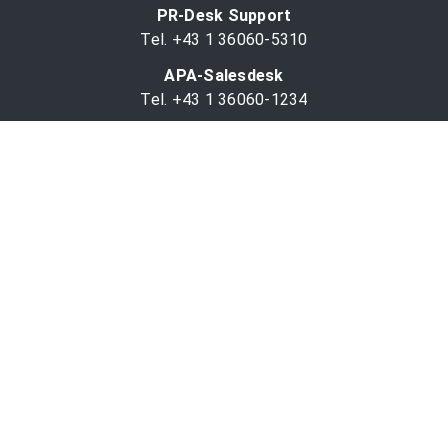
PR-Desk Support
Tel. +43 1 36060-5310
APA-Salesdesk
Tel. +43 1 36060-1234
comm@apa.at
Services
PR-Desk
APA-OTS-Video
APA-Fotoservice
Cookie-Präferenzen
OTS-App