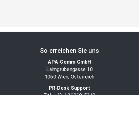
So erreichen Sie uns
APA-Comm GmbH
Laimgrubengasse 10
1060 Wien, Österreich
PR-Desk Support
Tel. +43 1 36060-5310
APA-Salesdesk
Tel. +43 1 36060-1234
comm@apa.at