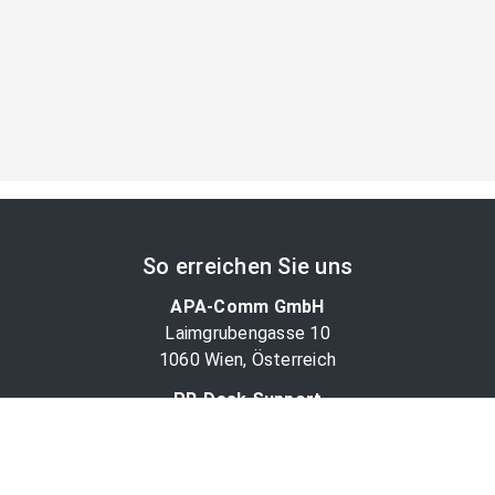
So erreichen Sie uns
APA-Comm GmbH
Laimgrubengasse 10
1060 Wien, Österreich
PR-Desk Support
Tel. +43 1 36060-5310
APA-Salesdesk
Tel. +43 1 36060-1234