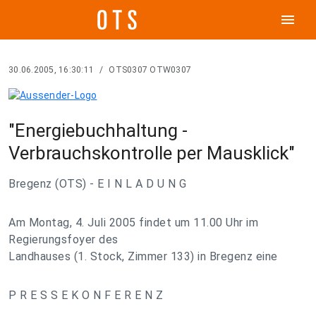
menu
30.06.2005, 16:30:11
/
OTS0307 OTW0307
"Energiebuchhaltung -
Verbrauchskontrolle per Mausklick"
Bregenz (OTS) - E I N L A D U N G
Am Montag, 4. Juli 2005 findet um 11.00 Uhr im
Regierungsfoyer des
Landhauses (1. Stock, Zimmer 133) in Bregenz eine
P R E S S E K O N F E R E N Z