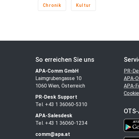
Chronik
Kultur
So erreichen Sie uns
Serv
APA-Comm GmbH
PR-De
Laimgrubengasse 10
APA-O
1060 Wien, Österreich
APA-F
Cookie
PR-Desk Support
Tel. +43 1 36060-5310
OTS-
APA-Salesdesk
Tel. +43 1 36060-1234
comm@apa.at