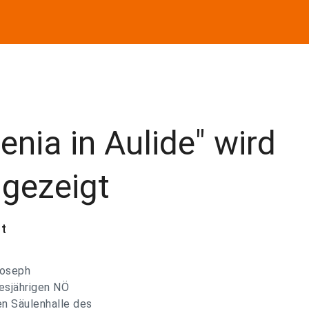
genia in Aulide" wird
gezeigt
t
Joseph
esjährigen NÖ
en Säulenhalle des