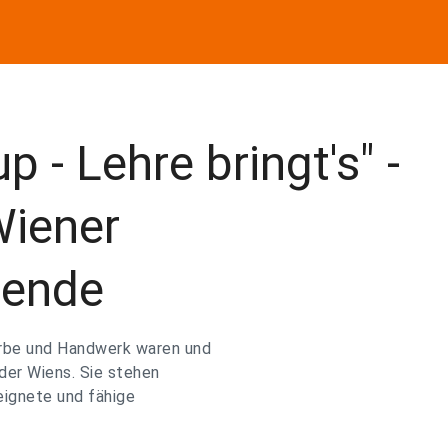
up - Lehre bringt's" -
Wiener
hende
rbe und Handwerk waren und
lder Wiens. Sie stehen
eignete und fähige