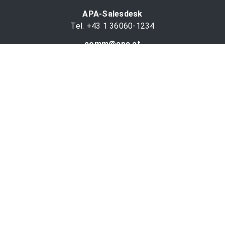
APA-Salesdesk
Tel. +43 1 36060-1234
comm@apa.at
Services
PR-Desk
APA-OTS-Video
APA-Fotoservice
Cookie-Präferenzen
OTS-App