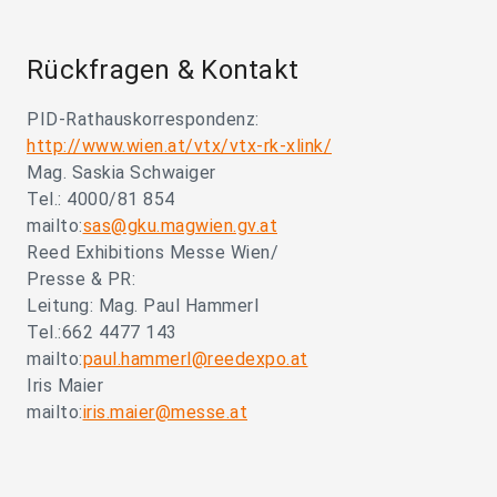
Rückfragen & Kontakt
PID-Rathauskorrespondenz:
http://www.wien.at/vtx/vtx-rk-xlink/
Mag. Saskia Schwaiger
Tel.: 4000/81 854
mailto:
sas@gku.magwien.gv.at
Reed Exhibitions Messe Wien/
Presse & PR:
Leitung: Mag. Paul Hammerl
Tel.:662 4477 143
mailto:
paul.hammerl@reedexpo.at
Iris Maier
mailto:
iris.maier@messe.at