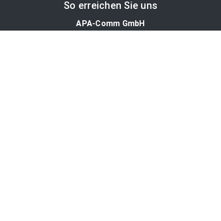
So erreichen Sie uns
APA-Comm GmbH
Laimgrubengasse 10
1060 Wien, Österreich
PR-Desk Support
Tel. +43 1 36060-5310
APA-Salesdesk
Tel. +43 1 36060-1234
comm@apa.at
Services
PR-Desk
APA-OTS-Video
APA-Fotoservice
Cookie-Präferenzen