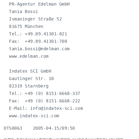
  PR-Agentur Edelman GmbH

  Tania Bossi

  Ismaninger Straße 52

  81675 München

  Tel.: +49.89.41301-821

  Fax:  +49.89.41301-700

tania.bossi@edelman.com
  www.edelman.com

  Indatex SCI GmbH

  Gautinger Str. 10

  82319 Starnberg

  Tel.: +49 (0) 8151-6668-337

  Fax:  +49 (0) 8151-6668-222

  E-Mail: 
info@indatex-sci.com
  www.indatex-sci.com
OTS0063    2005-04-15/09:50