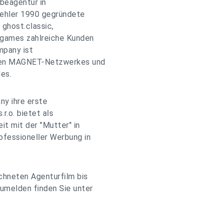
beagentur in
Mehler 1990 gegründete
ghost.classic,
t.games zahlreiche Kunden
mpany ist
nalen MAGNET-Netzwerkes und
es.
y ihre erste
.r.o. bietet als
it mit der "Mutter" in
ofessioneller Werbung in
hneten Agenturfilm bis
zumelden finden Sie unter