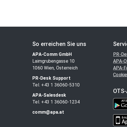
So erreichen Sie uns
Serv
APA-Comm GmbH
PR-De
Laimgrubengasse 10
APA-O
1060 Wien, Österreich
APA-F
Cookie
PR-Desk Support
Tel. +43 1 36060-5310
OTS-
APA-Salesdesk
Tel. +43 1 36060-1234
comm@apa.at