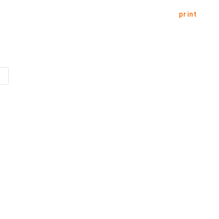
print
o