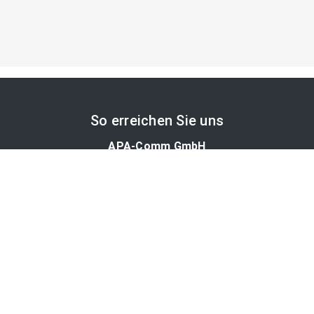
So erreichen Sie uns
APA-Comm GmbH
Laimgrubengasse 10
1060 Wien, Österreich
PR-Desk Support
Tel. +43 1 36060-5310
APA-Salesdesk
Tel. +43 1 36060-1234
comm@apa.at