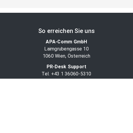
So erreichen Sie uns
APA-Comm GmbH
Laimgrubengasse 10
1060 Wien, Österreich
PR-Desk Support
Tel. +43 1 36060-5310
APA-Salesdesk
Tel. +43 1 36060-1234
comm@apa.at
Services
PR-Desk