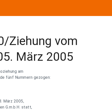
90/Ziehung vom
05. März 2005
ttoziehung am
nde fünf Nummern gezogen:
8. März 2005,
en G.m.b.H. statt,