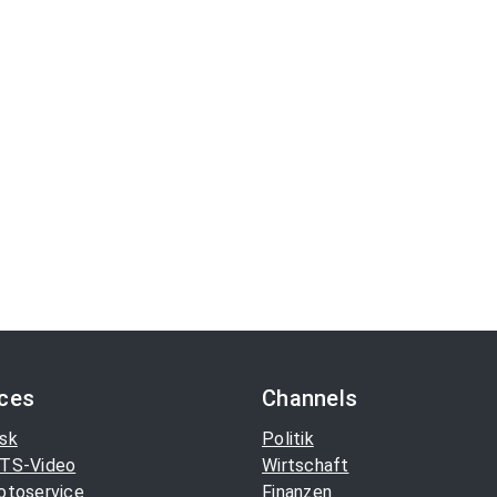
ices
Channels
sk
Politik
TS-Video
Wirtschaft
otoservice
Finanzen