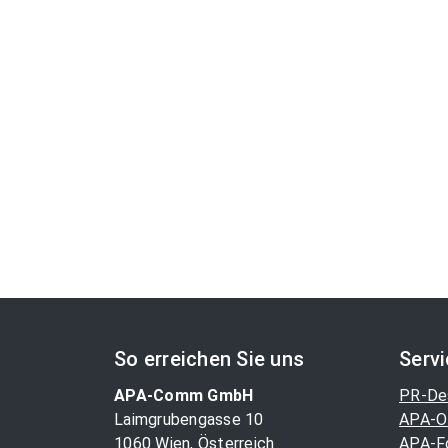
So erreichen Sie uns
Serv
APA-Comm GmbH
PR-De
Laimgrubengasse 10
APA-O
1060 Wien, Österreich
APA-F