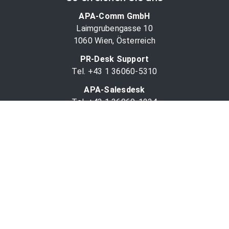
APA-Comm GmbH
Laimgrubengasse 10
1060 Wien, Österreich
PR-Desk Support
Tel. +43 1 36060-5310
APA-Salesdesk
Tel. +43 1 36060-1234
comm@apa.at
Services
PR-Desk
APA-OTS-Video
APA-Fotoservice
Cookie-Präferenzen