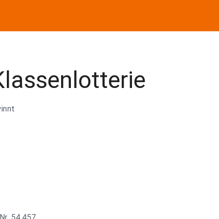
lassenlotterie
winnt
Nr. 54.457