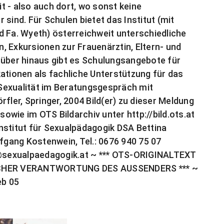
t - also auch dort, wo sonst keine
sind. Für Schulen bietet das Institut (mit
d Fa. Wyeth) österreichweit unterschiedliche
, Exkursionen zur Frauenärztin, Eltern- und
rüber hinaus gibt es Schulungsangebote für
ationen als fachliche Unterstützung für das
Sexualität im Beratungsgespräch mit
fler, Springer, 2004 Bild(er) zu dieser Meldung
sowie im OTS Bildarchiv unter http://bild.ots.at
nstitut für Sexualpädagogik DSA Bettina
lfgang Kostenwein, Tel.: 0676 940 75 07
sexualpaedagogik.at
~ *** OTS-ORIGINALTEXT
CHER VERANTWORTUNG DES AUSSENDERS *** ~
eb 05