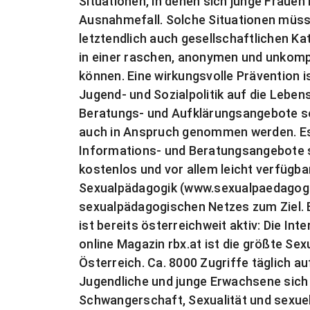
Situationen, in denen sich junge Frauen 
Ausnahmefall. Solche Situationen müss
letztendlich auch gesellschaftlichen Ka
in einer raschen, anonymen und unkomp
können. Eine wirkungsvolle Prävention i
Jugend- und Sozialpolitik auf die Leben
Beratungs- und Aufklärungsangebote so 
auch in Anspruch genommen werden. Es 
Informations- und Beratungsangebote s
kostenlos und vor allem leicht verfügbar
Sexualpädagogik (www.sexualpaedagogi
sexualpädagogischen Netzes zum Ziel. 
ist bereits österreichweit aktiv: Die I
online Magazin rbx.at ist die größte Sex
Österreich. Ca. 8000 Zugriffe täglich au
Jugendliche und junge Erwachsene sic
Schwangerschaft, Sexualität und sexuel