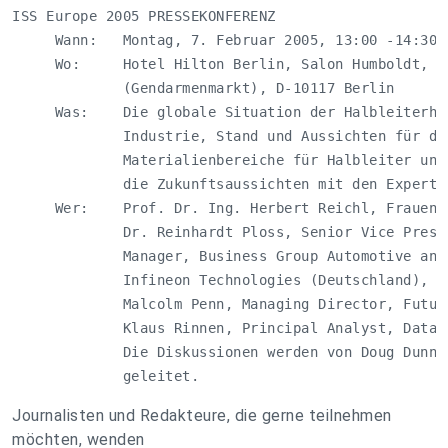
ISS Europe 2005 PRESSEKONFERENZ

     Wann:   Montag, 7. Februar 2005, 13:00 -14:30 U
     Wo:     Hotel Hilton Berlin, Salon Humboldt, Mo
             (Gendarmenmarkt), D-10117 Berlin

     Was:    Die globale Situation der Halbleiterher
             Industrie, Stand und Aussichten für die
             Materialienbereiche für Halbleiter und 
             die Zukunftsaussichten mit den Experten
     Wer:    Prof. Dr. Ing. Herbert Reichl, Frauenho
             Dr. Reinhardt Ploss, Senior Vice Presid
             Manager, Business Group Automotive and 
             Infineon Technologies (Deutschland), (n
             Malcolm Penn, Managing Director, Future
             Klaus Rinnen, Principal Analyst, Dataqu
             Die Diskussionen werden von Doug Dunn, 
             geleitet.
Journalisten und Redakteure, die gerne teilnehmen
möchten, wenden