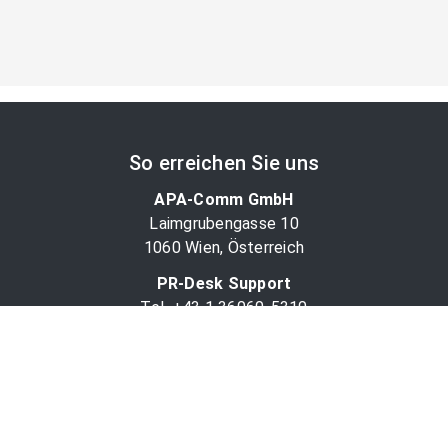
So erreichen Sie uns
APA-Comm GmbH
Laimgrubengasse 10
1060 Wien, Österreich
PR-Desk Support
Tel. +43 1 36060-5310
APA-Salesdesk
Tel. +43 1 36060-1234
comm@apa.at