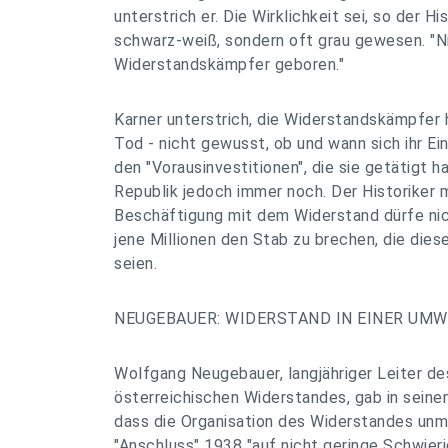
unterstrich er. Die Wirklichkeit sei, so der His
schwarz-weiß, sondern oft grau gewesen. "N
Widerstandskämpfer geboren."
Karner unterstrich, die Widerstandskämpfer h
Tod - nicht gewusst, ob und wann sich ihr Ei
den "Vorausinvestitionen", die sie getätigt h
Republik jedoch immer noch. Der Historiker m
Beschäftigung mit dem Widerstand dürfe nich
jene Millionen den Stab zu brechen, die die
seien.
NEUGEBAUER: WIDERSTAND IN EINER UM
Wolfgang Neugebauer, langjähriger Leiter d
österreichischen Widerstandes, gab in sein
dass die Organisation des Widerstandes unm
"Anschluss" 1938 "auf nicht geringe Schwieri