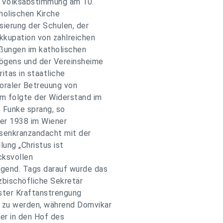
n Volksabstimmung am 10.
holischen Kirche
sierung der Schulen, der
kkupation von zahlreichen
ßungen im katholischen
gens und der Vereinsheime
itas in staatliche
oraler Betreuung von
em folgte der Widerstand im
e Funke sprang, so
er 1938 im Wiener
senkranzandacht mit der
lung „Christus ist
cksvollen
gend. Tags darauf wurde das
zbischöfliche Sekretär
ster Kraftanstrengung
 zu werden, während Domvikar
er in den Hof des