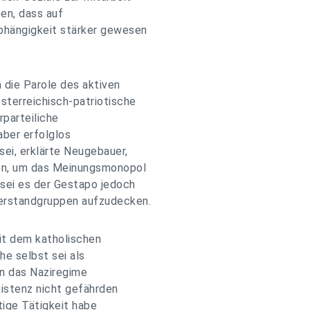
en, dass auf
bhängigkeit stärker gewesen
 die Parole des aktiven
terreichisch-patriotische
rparteiliche
 aber erfolglos
ei, erklärte Neugebauer,
sen, um das Meinungsmonopol
sei es der Gestapo jedoch
erstandgruppen aufzudecken.
it dem katholischen
he selbst sei als
en das Naziregime
Existenz nicht gefährden
tige Tätigkeit habe