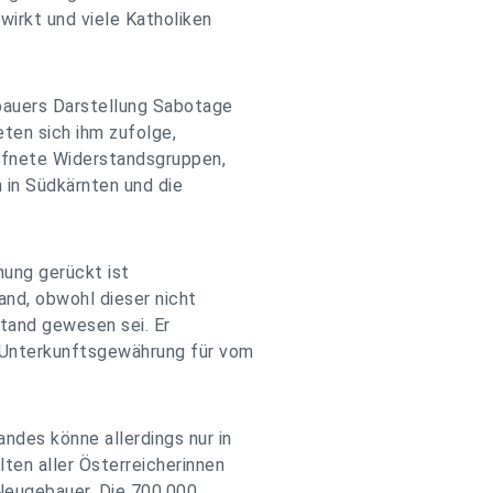
irkt und viele Katholiken
bauers Darstellung Sabotage
ten sich ihm zufolge,
ffnete Widerstandsgruppen,
 in Südkärnten und die
hung gerückt ist
and, obwohl dieser nicht
tand gewesen sei. Er
 Unterkunftsgewährung für vom
des könne allerdings nur in
en aller Österreicherinnen
Neugebauer. Die 700.000