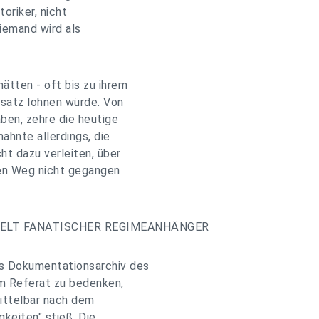
toriker, nicht
iemand wird als
ätten - oft bis zu ihrem
nsatz lohnen würde. Von
aben, zehre die heutige
ahnte allerdings, die
t dazu verleiten, über
sen Weg nicht gegangen
WELT FANATISCHER REGIMEANHÄNGER
es Dokumentationsarchiv des
em Referat zu bedenken,
ittelbar nach dem
gkeiten" stieß. Die