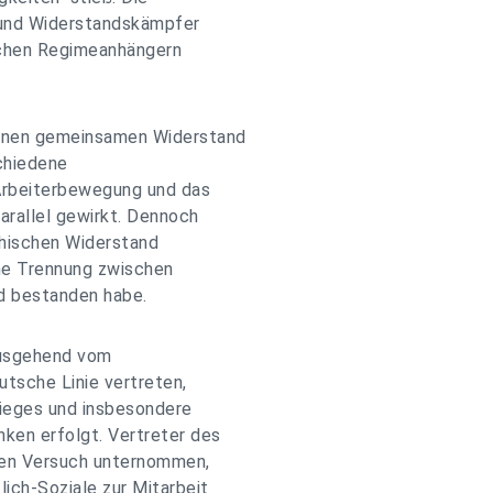
 und Widerstandskämpfer
ischen Regimeanhängern
einen gemeinsamen Widerstand
chiedene
 Arbeiterbewegung und das
parallel gewirkt. Dennoch
chischen Widerstand
che Trennung zwischen
d bestanden habe.
ausgehend vom
utsche Linie vertreten,
rieges und insbesondere
ken erfolgt. Vertreter des
en Versuch unternommen,
ich-Soziale zur Mitarbeit