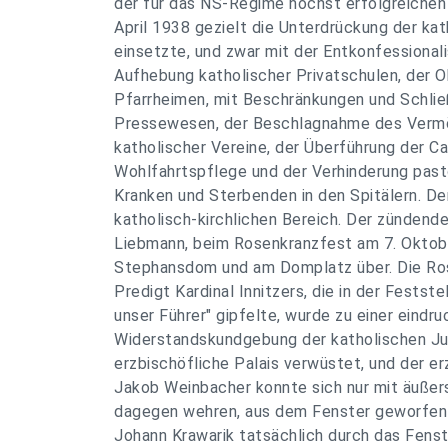
der für das NS-Regime höchst erfolgreiche
April 1938 gezielt die Unterdrückung der kat
einsetzte, und zwar mit der Entkonfessionali
Aufhebung katholischer Privatschulen, der O
Pfarrheimen, mit Beschränkungen und Schlie
Pressewesen, der Beschlagnahme des Vermö
katholischer Vereine, der Überführung der Car
Wohlfahrtspflege und der Verhinderung past
Kranken und Sterbenden in den Spitälern. D
katholisch-kirchlichen Bereich. Der zündend
Liebmann, beim Rosenkranzfest am 7. Oktob
Stephansdom und am Domplatz über. Die Ro
Predigt Kardinal Innitzers, die in der Feststel
unser Führer" gipfelte, wurde zu einer eindru
Widerstandskundgebung der katholischen Ju
erzbischöfliche Palais verwüstet, und der er
Jakob Weinbacher konnte sich nur mit äußer
dagegen wehren, aus dem Fenster geworfen
Johann Krawarik tatsächlich durch das Fenst