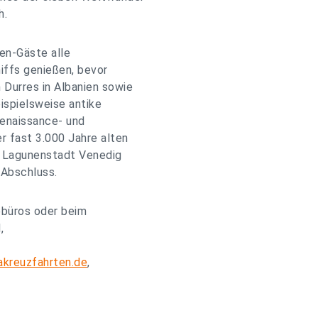
h.
en-Gäste alle
iffs genießen, bevor
urres in Albanien sowie
eispielsweise antike
Renaissance- und
r fast 3.000 Jahre alten
n Lagunenstadt Venedig
 Abschluss.
ebüros oder beim
,
kreuzfahrten.de
,