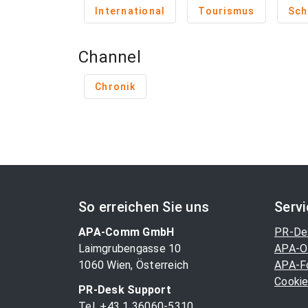
International
Tourismus
Sch
Channel
Chronik
So erreichen Sie uns
Serv
APA-Comm GmbH
PR-De
Laimgrubengasse 10
APA-O
1060 Wien, Österreich
APA-F
Cookie
PR-Desk Support
Tel. +43 1 36060-5310