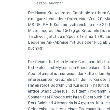
   Person buchbar.
Die Hansa Kreuzfahrten GmbH bietet ihren G
eine ganz besondere Osterreise: Vom 20. Mär
MS DELPHIN Kurs auf zahlreiche antike Stät
Mittelmeeres. Die 15-tägige Kreuzfahrt ist i
Tischwein jetzt zum Spezialtarif ab 1.295 E
Bequeme An-/Abreise mit Bus oder Flug ab 
buchbar.
Die Reise startet in Monte Carlo und führt 
Katakolon und Mykonos in Griechenland. De
Apollotempel ist nur eines der kulturellen Hi
interessanten Kreuzfahrt. In der Türkei steh
Hafenstadt Bodrum und Kusadasi - natürlich 
antike Stadt Ephesus - auf dem Programm. V
Sonneninsel Rhodos mit ihren Bilderbuch-St
Port Said und Alexandria in Ägypten. Kulturf
Gelegenheit während eines Tagesausflugs e