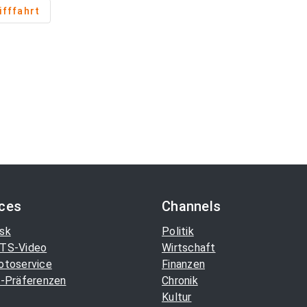
ifffahrt
ices
Channels
sk
Politik
TS-Video
Wirtschaft
otoservice
Finanzen
-Präferenzen
Chronik
Kultur