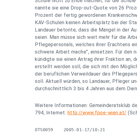
Schule nicht zu Ende machen, für die Schule
nannte sie eine Drop-out-Quote von 26 Pro
Prozent der fertig gewordenen Krankenschw
KAV-Schulen keinen Arbeitsplatz bei der St
Landauer betonte, dass die Mängel in der A
seien. Man müsse sich weit mehr für die Ar
Pflegepersonals, welches ihrer Erachtens ei
schwere Arbeit mache", einsetzen. Für den 
kündigte sie einen Antrag ihrer Fraktion an,
erstellt werden soll, die sich mit den Mögli
der beruflichen Verweildauer des Pflegeper
soll. Aktuell würden, so Landauer, Pfleger 
durchschnittlich 3 bis 4 Jahren aus dem Die
Weitere Informationen: Gemeinderatsklub de
794, Internet:
http://www.fpoe-wien.at/
(Sch
OTS0059    2005-01-17/10:21