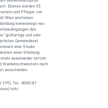
 am Wilhelminenspital
zent. Ebenso würden 35
estern und Pfleger von
adt Wien anstreben.
usbildung keineswegs neu
beitsbedingungen des
ne "großartige und sehr
nächsten Gemeinderat
 demnach eine Studie
chkeiten einer Erhöhung
sonals auseinander setzen
und Krankenschwestern nach
nst ausscheiden.
r FPÖ, Tel.: 4000/81
luss) hch/