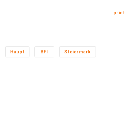
print
Haupt
BFI
Steiermark