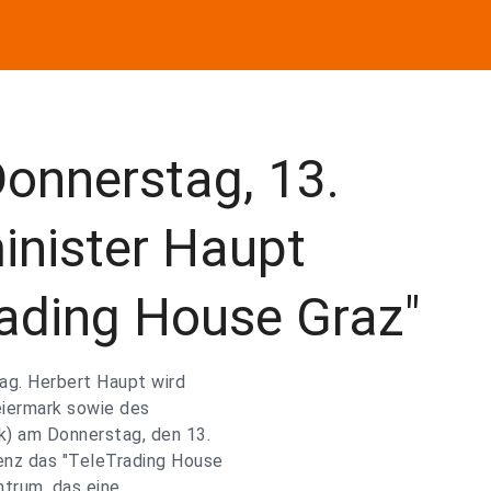
nnerstag, 13.
inister Haupt
rading House Graz"
g. Herbert Haupt wird
eiermark sowie des
k) am Donnerstag, den 13.
enz das "TeleTrading House
ntrum, das eine