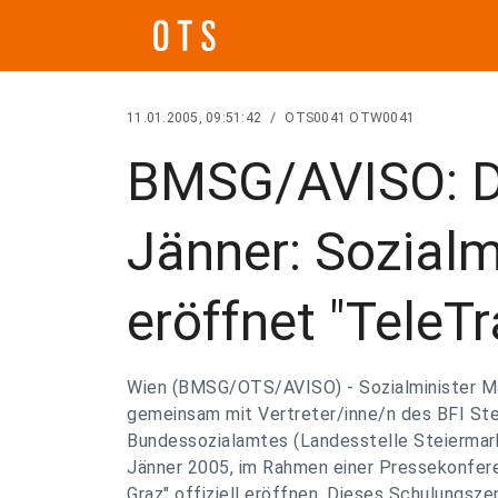
11.01.2005, 09:51:42
/
OTS0041 OTW0041
BMSG/AVISO: Do
Jänner: Sozialm
eröffnet "TeleT
Wien (BMSG/OTS/AVISO) - Sozialminister Ma
gemeinsam mit Vertreter/inne/n des BFI St
Bundessozialamtes (Landesstelle Steiermar
Jänner 2005, im Rahmen einer Pressekonfer
Graz" offiziell eröffnen. Dieses Schulungsze