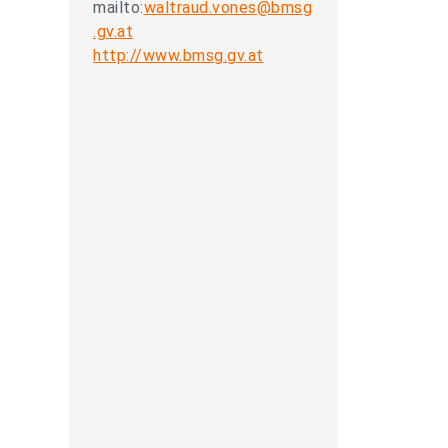
mailto:
waltraud.vones@bmsg
.gv.at
http://www.bmsg.gv.at