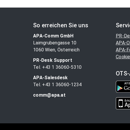
So erreichen Sie uns
Serv
APA-Comm GmbH
PR-De
Laimgrubengasse 10
APA-O
1060 Wien, Österreich
APA-F
Cookie
PR-Desk Support
Tel. +43 1 36060-5310
OTS-
APA-Salesdesk
Tel. +43 1 36060-1234
comm@apa.at