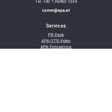
Tel. +43 1 36060-1234
comm@apa.at
Services
PR-Desk
APA-OTS-Video
APA-Fotoservice
Cookie-Präferenzen
OTS-App
Channels