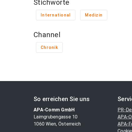
Stichworte
International
Medizin
Channel
Chronik
So erreichen Sie uns
Serv
APA-Comm GmbH
PR-De
Laimgrubengasse 10
APA-O
1060 Wien, Österreich
APA-F
Cookie