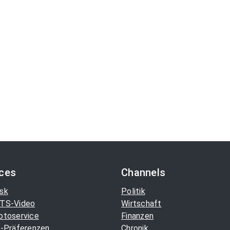
ices
Channels
sk
Politik
TS-Video
Wirtschaft
otoservice
Finanzen
-Präferenzen
Chronik