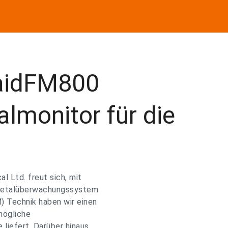
caidFM800
lmonitor für die
l Ltd. freut sich, mit
etalüberwachungssystem
) Technik haben wir einen
mögliche
liefert. Darüber hinaus