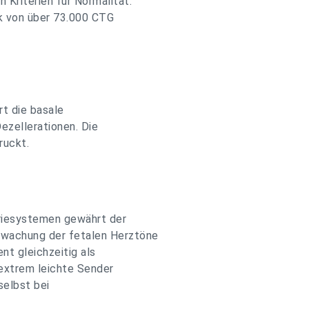
Kriterien für Normalität.
nk von über 73.000 CTG
t die basale
Dezellerationen. Die
ruckt.
riesystemen gewährt der
rwachung der fetalen Herztöne
nt gleichzeitig als
 extrem leichte Sender
selbst bei