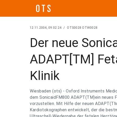
12.11.2004, 09:02:24
/
OTS0028 OTW0028
Der neue Soni
ADAPT[TM] Feta
Klinik
Wiesbaden (ots) - Oxford Instruments Medica
dem SonicaidFM800 ADAPT(TM)ein neues F
vorzustellen. Mit Hilfe der neuen ADAPT(TM
Kardiotokographen entwickelt, der die best
Ultraschall-Wiedergabe der fetalen Herztöne 