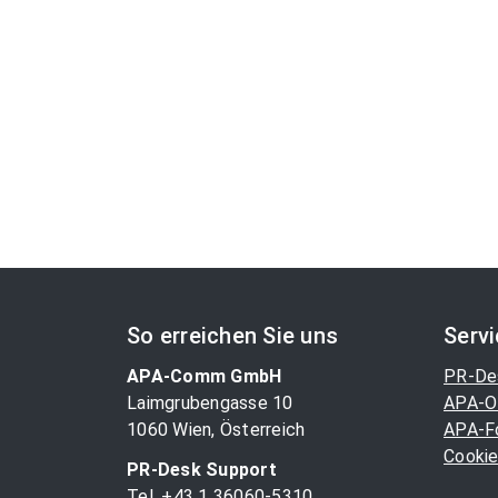
So erreichen Sie uns
Serv
APA-Comm GmbH
PR-De
Laimgrubengasse 10
APA-O
1060 Wien, Österreich
APA-F
Cookie
PR-Desk Support
Tel. +43 1 36060-5310