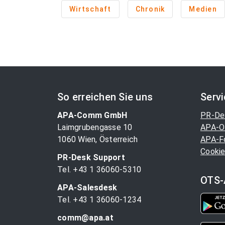
Wirtschaft
Chronik
Medien
So erreichen Sie uns
Serv
APA-Comm GmbH
PR-De
Laimgrubengasse 10
APA-O
1060 Wien, Österreich
APA-F
Cookie
PR-Desk Support
Tel. +43 1 36060-5310
OTS-
APA-Salesdesk
Tel. +43 1 36060-1234
comm@apa.at