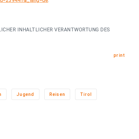
l?id=239441&_lang=de
.
LICHER INHALTLICHER VERANTWORTUNG DES
print
n
Jugend
Reisen
Tirol