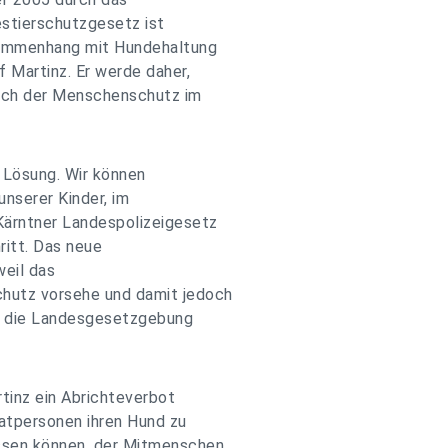
stierschutzgesetz ist
ammenhang mit Hundehaltung
 Martinz. Er werde daher,
auch der Menschenschutz im
r Lösung. Wir können
nserer Kinder, im
ärntner Landespolizeigesetz
ritt. Das neue
weil das
hutz vorsehe und damit jedoch
er die Landesgesetzgebung
tinz ein Abrichteverbot
vatpersonen ihren Hund zu
ssen können, der Mitmenschen