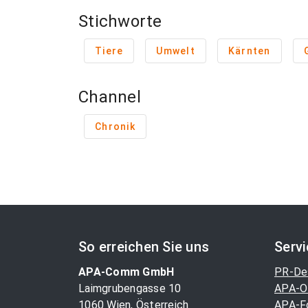
Stichworte
Tiere
Umwelt
Kärnten
Channel
Chronik
So erreichen Sie uns
Serv
APA-Comm GmbH
PR-De
Laimgrubengasse 10
APA-O
1060 Wien, Österreich
APA-F