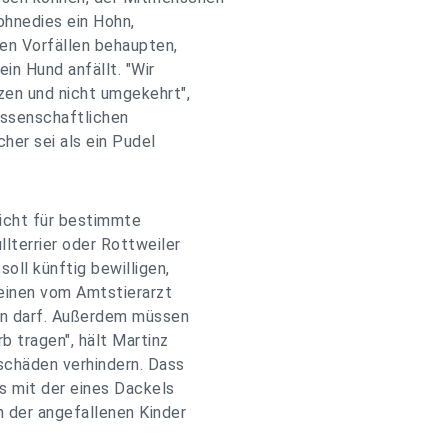
 ohnedies ein Hohn,
en Vorfällen behaupten,
ein Hund anfällt. "Wir
en und nicht umgekehrt",
issenschaftlichen
her sei als ein Pudel
licht für bestimmte
lterrier oder Rottweiler
oll künftig bewilligen,
 einen vom Amtstierarzt
ren darf. Außerdem müssen
 tragen", hält Martinz
schäden verhindern. Dass
s mit der eines Dackels
m der angefallenen Kinder