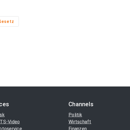
Gesetz
ices
Channels
sk
Politik
TS-Video
Wirtschaft
otoservice
Finanzen