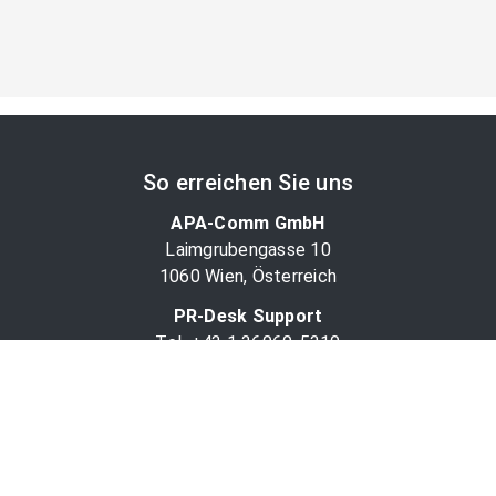
So erreichen Sie uns
APA-Comm GmbH
Laimgrubengasse 10
1060 Wien, Österreich
PR-Desk Support
Tel. +43 1 36060-5310
APA-Salesdesk
Tel. +43 1 36060-1234
comm@apa.at