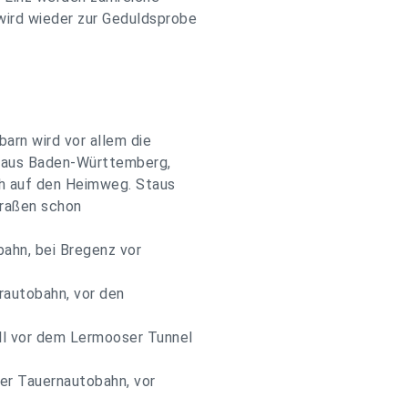
ird wieder zur Geduldsprobe
arn wird vor allem die
r aus Baden-Württemberg,
h auf den Heimweg. Staus
traßen schon
bahn, bei Bregenz vor
erautobahn, vor den
ll vor dem Lermooser Tunnel
der Tauernautobahn, vor