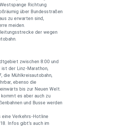
r Westspange Richtung
roßräumig über Bundesstraßen
us zu erwarten sind,
erre meiden.
mleitungsstrecke der wegen
utobahn.
dtgebiet zwischen 8:00 und
 ist der Linz-Marathon,
7, die Mühlkreisautobahn,
hrbar, ebenso die
inwärts bis zur Neuen Welt.
t kommt es aber auch zu
raßenbahnen und Busse werden
s eine Verkehrs-Hotline
8. Infos gibt’s auch im