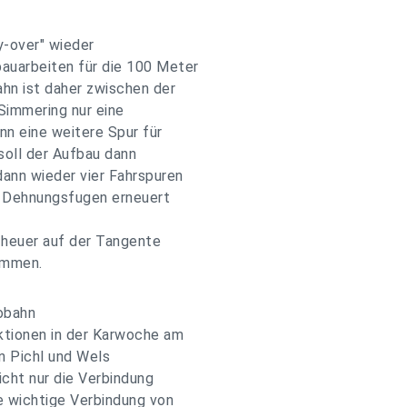
y-over" wieder
auarbeiten für die 100 Meter
hn ist daher zwischen der
Simmering nur eine
ann eine weitere Spur für
soll der Aufbau dann
ann wieder vier Fahrspuren
e Dehnungsfugen erneuert
 heuer auf der Tangente
ommen.
tobahn
ktionen in der Karwoche am
n Pichl und Wels
icht nur die Verbindung
e wichtige Verbindung von