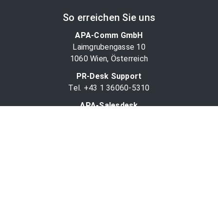
So erreichen Sie uns
APA-Comm GmbH
Laimgrubengasse 10
1060 Wien, Österreich
PR-Desk Support
Tel. +43 1 36060-5310
APA-Salesdesk
Tel. +43 1 36060-1234
comm@apa.at
Services
PR-Desk
APA-OTS-Video
APA-Fotoservice
Cookie-Präferenzen