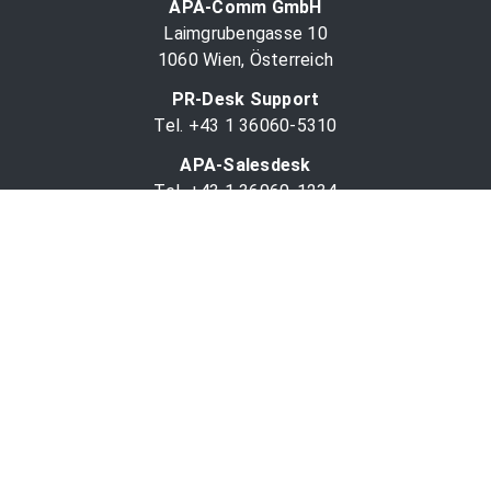
APA-Comm GmbH
Laimgrubengasse 10
1060 Wien, Österreich
PR-Desk Support
Tel. +43 1 36060-5310
APA-Salesdesk
Tel. +43 1 36060-1234
comm@apa.at
Services
PR-Desk
APA-OTS-Video
APA-Fotoservice
Cookie-Präferenzen
OTS-App