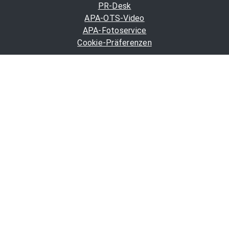
PR-Desk
APA-OTS-Video
APA-Fotoservice
Cookie-Präferenzen
OTS-App
Channels
Politik
Wirtschaft
Finanzen
Chronik
Kultur